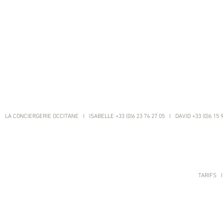
LA CONCIERGERIE OCCITANE I ISABELLE +33 (0)6 23 74 27 05 I DAVID +33 (0)6 15 
TARIFS
I