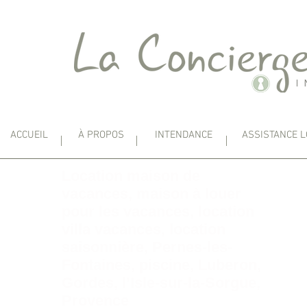
ACCUEIL
À PROPOS
INTENDANCE
ASSISTANCE L
Location maison de
vacances, maison à louer
pour les vacances, location
villa vacances, location
saisonnière, Pernes-les-
Fontaines, piscine, Luberon,
Gordes, l’Isle-sur-la-Sorgue,
Provence