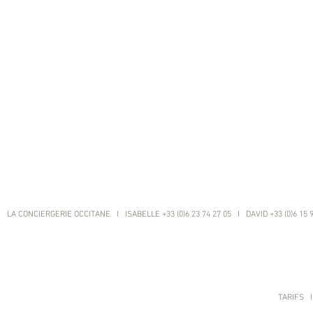
LA CONCIERGERIE OCCITANE I ISABELLE +33 (0)6 23 74 27 05 I DAVID +33 (0)6 15 
TARIFS
I