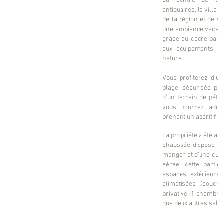
du centre de l'I
antiquaires, la vill
de la région et de 
une ambiance vacan
grâce au cadre pais
aux équipements q
nature.
Vous profiterez d
plage, sécurisée p
d’un terrain de pé
vous pourrez ad
prenant un apéritif
La propriété a été 
chaussée dispose 
manger et d’une cu
aérée, cette par
espaces extérieur
climatisées (cou
privative, 1 chambr
que deux autres sal