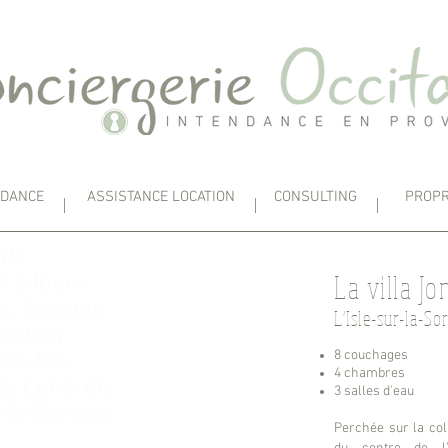
NDANCE
ASSISTANCE LOCATION
CONSULTING
PROPR
 de
La villa Jo
 à louer
s, location
L'Isle-sur-la-So
ocation
8 couchages
nes-les-
4 chambres
ne, Luberon,
3 salles d'eau
r-la-Sorgue,
Perchée sur la col