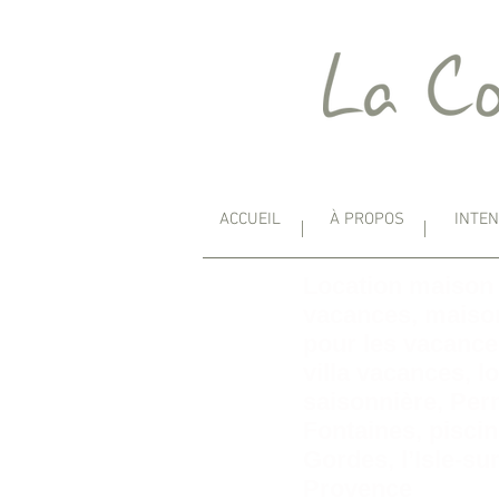
ACCUEIL
À PROPOS
INTE
Location maison
vacances, maison
pour les vacance
villa vacances, l
saisonnière, Per
Fontaines, pisci
Gordes, l’Isle-su
Provence