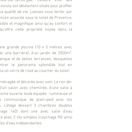
sle-sur-la-Sorgue, célèbre ville des
a Jonoly
est idéalement située pour profiter
sa qualité de vie. Laissez-vous tenter par
ces assurée sous le soleil de Provence,
ible et magnifique ainsi qu’au confort et
u’offre cette propriété noyée dans la
'une grande piscine (10 x 5 mètres avec
ar une barrière), d’un jardin de 2500
m²
,
tanque et de belles terrasses, desquelles
mirer le panorama splendide tout en
 ou un verre de rosé au coucher du soleil.
aménagée et décorée avec soin. Le rez-de-
d’un salon avec cheminée, d’une salle à
isine ouverte toute équipée
; lumineuse et
tie communique de plain-pied avec les
s. L’étage dessert 3 chambres doubles
chage 160) dont une avec salle d’eau
e avec 2 lits simples (couchage 90) ainsi
les d’eau indépendantes.