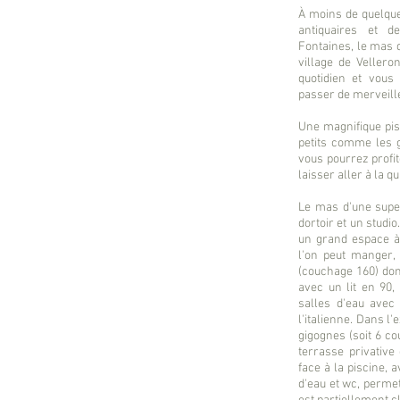
À moins de quelque
antiquaires et d
Fontaines, le mas d
village de Vellero
quotidien et vous
passer de merveill
Une magnifique pis
petits comme les 
vous pourrez profi
laisser aller à la q
Le mas d'une super
dortoir et un studio
un grand espace à 
l'on peut manger,
(couchage 160) do
avec un lit en 90,
salles d'eau avec
l'italienne.
Dans l'e
gigognes (soit 6 co
terrasse privative
face à la piscine, 
d'eau et wc, permet