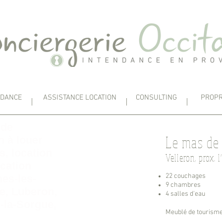
NDANCE
ASSISTANCE LOCATION
CONSULTING
PROPR
 de
Le mas de
 à louer
s, location
Velleron, prox. 
ocation
22 couchages
nes-les-
9 chambres
ne, Luberon,
4 salles d'eau
r-la-Sorgue,
Meublé de tourisme *