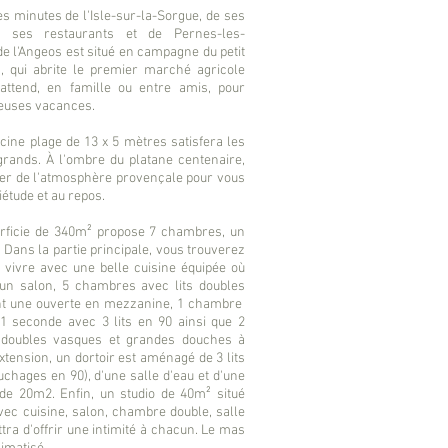
s minutes de l'Isle-sur-la-Sorgue, de ses
e ses restaurants et de Pernes-les-
e l'Angeos est situé en campagne du petit
n, qui abrite le premier marché agricole
 attend, en famille ou entre amis, pour
euses vacances.
cine plage de 13 x 5 mètres satisfera les
grands.
À l'ombre du platane centenaire,
ter de l'atmosphère provençale pour vous
uiétude et au repos.
ficie de 340
m²
propose 7 chambres, un
. Dans la partie principale, vous trouverez
vivre avec une belle cuisine équipée où
 un salon, 5 chambres avec lits doubles
nt une ouverte en mezzanine, 1 chambre
 1 seconde avec 3 lits en 90 ainsi que
2
 doubles vasques et grandes douches à
xtension, un dortoir est aménagé de 3 lits
uchages en 90), d'une salle d'eau et d'une
 de 20m2. Enfin, un studio de 40
m²
situé
avec cuisine, salon, chambre double, salle
tra d'offrir une intimité à chacun. Le mas