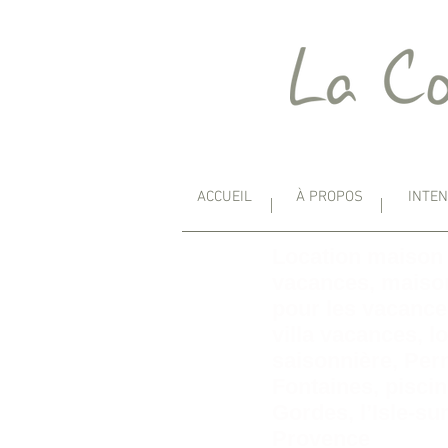
ACCUEIL
À PROPOS
INTE
Location maison
vacances, maison
pour les vacance
villa vacances, l
saisonnière, Per
Fontaines, pisci
Gordes, l’Isle-su
Provence