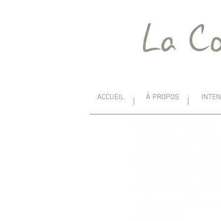
ACCUEIL
À PROPOS
INTE
Location maison
vacances, maison
pour les vacance
villa vacances, l
saisonnière, Per
Fontaines, pisci
Gordes, l’Isle-su
Provence