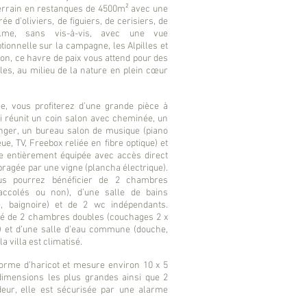
errain en restanques de 4500m² avec une
ée d’oliviers, de figuiers, de cerisiers, de
lme, sans vis-à-vis, avec une vue
ionnelle sur la campagne, les Alpilles et
on, ce havre de paix vous attend pour des
les, au milieu de la nature en plein cœur
e, vous profiterez d’une grande pièce à
i réunit un coin salon avec cheminée, un
nger, un bureau salon de musique (piano
ue, TV, Freebox reliée en fibre optique) et
e entièrement équipée avec accès direct
ragée par une vigne (plancha électrique).
ous pourrez bénéficier de 2 chambres
accolés ou non), d’une salle de bains
 baignoire) et de 2 wc indépendants.
gé de 2 chambres doubles (couchages 2 x
) et d’une salle d’eau commune (douche,
a villa est climatisé.
forme d’haricot et mesure environ 10 x 5
imensions les plus grandes ainsi que 2
eur, elle est sécurisée par une alarme