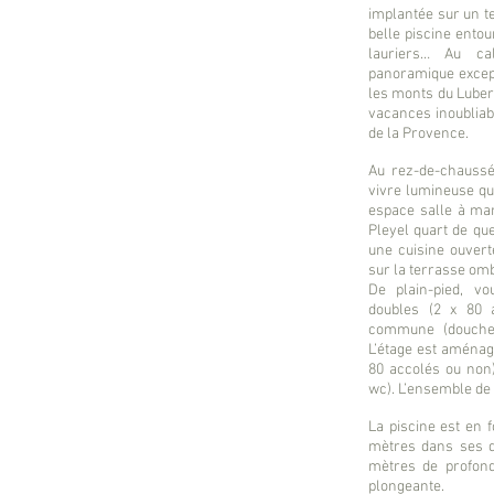
implantée sur un t
belle piscine entour
lauriers… Au ca
panoramique except
les monts du Luber
vacances inoubliab
de la Provence.
Au rez-de-chaussé
vivre lumineuse qu
espace salle à ma
Pleyel quart de que
une cuisine ouvert
sur la terrasse omb
De plain-pied, v
doubles (2 x 80 
commune (douche,
L’étage est aména
80 accolés ou non
wc). L’ensemble de l
La piscine est en 
mètres dans ses d
mètres de profond
plongeante.