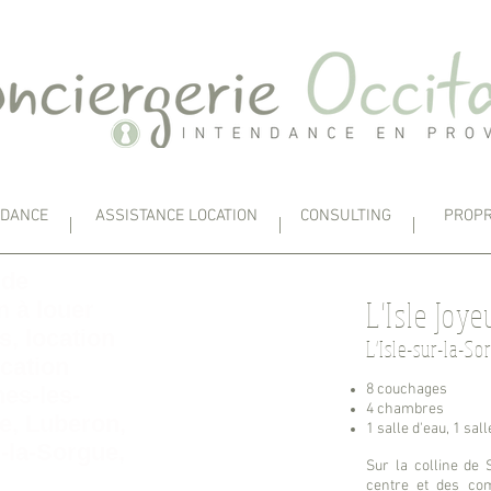
NDANCE
ASSISTANCE LOCATION
CONSULTING
PROPR
 de
L'Isle Joye
 à louer
s, location
L'Isle-sur-la-So
ocation
8 couchages
nes-les-
4 chambres
ne, Luberon,
1 salle d'eau, 1 sal
r-la-Sorgue,
Sur la colline de 
centre et des com