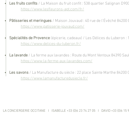
Les fruits confits
/ La Maison du fruit confit : 538 quartier Salignan D90
https://www.lesfleurons-apt.com/fr/
Pâtisseries et meringues
/ Maison Jouvaud : 40 rue de l'Évêché 84200 
https://www.patisserie-jouvaud.com/
Spécialités de Provence
(épicerie, cadeaux) / Les Délices du Luberon :
https://www.delices-du-luberon.fr/
La lavande
/ La ferme aux lavandes : Route du Mont Ventoux 84390 Sa
https://www.la-ferme-aux-lavandes.com/
Les savons
/ La Manufacture du siècle : 22 place Sainte Marthe 84200
https://www.lamanufacturedusiecle.fr/
LA CONCIERGERIE OCCITANE I ISABELLE +33 (0)6 23 74 27 05 I DAVID +33 (0)6 15 