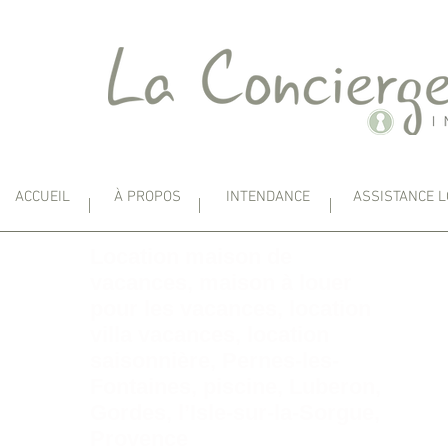
ACCUEIL
À PROPOS
INTENDANCE
ASSISTANCE L
Location maison de
vacances, maison à louer
pour les vacances, location
villa vacances, location
saisonnière, Pernes-les-
Fontaines, piscine, Luberon,
Gordes, l’Isle-sur-la-Sorgue,
Provence