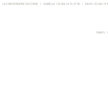
LA CONCIERGERIE OCCITANE I ISABELLE +33 (0)6 23 74 27 05 I DAVID +33 (0)6 15 
TARIFS
I