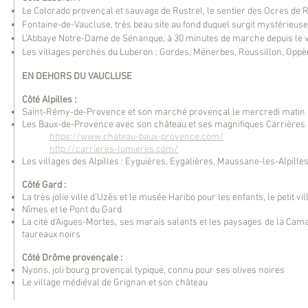
Le Colorado provençal et sauvage de Rustrel, le sentier des Ocres de 
Fontaine-de-Vaucluse, très beau site au fond duquel surgit mystérieuseme
L’Abbaye Notre-Dame de Sénanque, à 30 minutes de marche depuis le v
Les villages perchés du Luberon : Gordes, Ménerbes, Roussillon, Oppè
EN DEHORS DU VAUCLUSE
Côté Alpilles :
Saint-Rémy-de-Provence et son marché provençal le mercredi matin (arr
Les Baux-de-Provence avec son château et ses magnifiques Carrières
https://www.chateau-baux-provence.com/
http://carrieres-lumieres.com/
Les villages des Alpilles : Eyguières, Eygalières, Maussane-les-Alpille
Côté Gard :
La très jolie ville d’Uzès et le musée Haribo pour les enfants, le petit vil
Nîmes et le Pont du Gard
La cité d’Aigues-Mortes, ses marais salants et les paysages de la Cam
taureaux noirs
Côté Drôme provençale :
Nyons, joli bourg provençal typique, connu pour ses olives noires
Le village médiéval de Grignan et son château