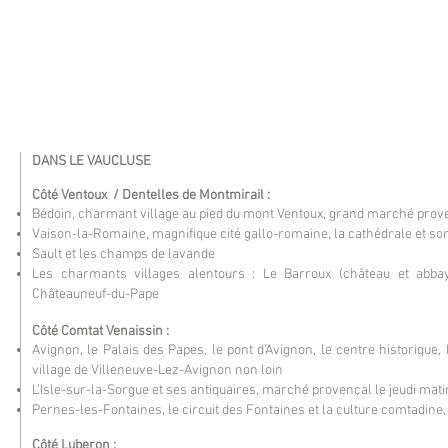
​DANS LE VAUCLUSE
Côté Ventoux / Dentelles de Montmirail :
Bédoin, charmant village au pied du mont Ventoux, grand marché prove
Vaison-la-Romaine, magnifique cité gallo-romaine, la cathédrale et son 
Sault et les champs de lavande
Les charmants villages alentours : Le Barroux (château et abbaye
Châteauneuf-du-Pape
Côté Comtat Venaissin :
Avignon, le Palais des Papes, le pont d’Avignon, le centre historique,
village de Villeneuve-Lez-Avignon non loin
L’Isle-sur-la-Sorgue et ses antiquaires, marché provençal le jeudi mat
Pernes-les-Fontaines, le circuit des Fontaines et la culture comtadine, l
Côté Luberon :