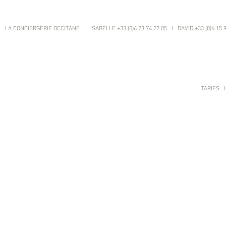
LA CONCIERGERIE OCCITANE I ISABELLE +33 (0)6 23 74 27 05 I DAVID +33 (0)6 15 
TARIFS
I